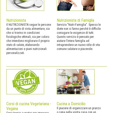
Nutrizionista
Nutrizionista di Famiglia
Il NUTRIZIONISTA segue le persone
Servizio "Nutri-Famiglia". Spesso le
da un punto di vista alimentare, sia
diete non si fanno perché è difficile
che si trovino in condizioni
coniugare le esigenze di tutti.
fisiologiche ottimali, sia per coloro
Questo servizio è pensato per
che intendono migliorare il proprio
aiutare l’intera famiglia ad
stato di salute, elaborando
intraprendere un nuovo stile di vita
alimentazioni e piani nutrizionali
comune salutare e piacevole.
personalizzati.
Corsi di cucina Vegetariana -
Cucina a Domicilio
Vegana
Il piacere di organizzare un pranzo
o cena nella vostra casa con un
Corsi teorici e pratici per imparare